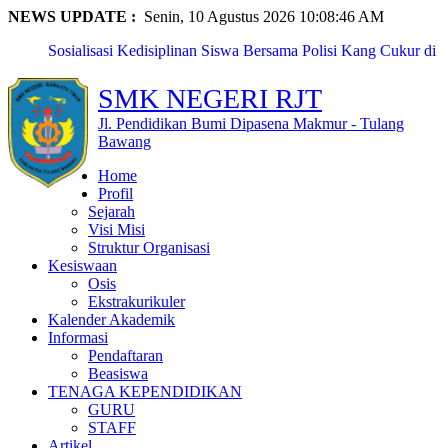
NEWS UPDATE :
Senin, 10 Agustus 2026 10:08:46 AM
Sosialisasi Kedisiplinan Siswa Bersama Polisi Kang Cukur di
...
SMKN Rawajitu Timur Laksanakan Kegiatan Classmeet dan
SMK NEGERI RJT
Lomba ...
SMKN Rawajitu Timur Peringati Hari Guru Nasional dengan
Jl. Pendidikan Bumi Dipasena Makmur - Tulang
Upac...
Bawang
Eka Nur Maya Sari, Siswi SMKN Rawajitu Timur, Raih
Home
Pengharga...
Profil
Naila Anzalika Azzahra, Siswi SMKN Rawajitu Timur, Raih
Sejarah
Pres...
Visi Misi
SMKN Rawajitu Timur Borong Prestasi Gemilang di Pentas
Struktur Organisasi
PAI T...
Kesiswaan
SMKN Rawajitu Timur Peringati Maulid Nabi: Teladani
Osis
Akhlak N...
Ekstrakurikuler
Kunjungan Pembinaan PTK oleh Pendamping Satuan
Kalender Akademik
Pendidikan Pr...
Informasi
Fitria Kusuma Agustin, Siswi SMKN Rawajitu Timur,
Pendaftaran
Terpilih s...
Beasiswa
PERKEMAHAN PRAMUKA LANJUTAN MPLS SMKN
TENAGA KEPENDIDIKAN
RAWAJITU TIMUR TAHUN 2...
GURU
STAFF
Artikel