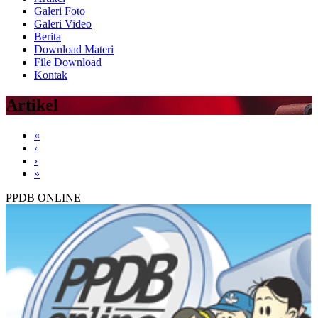
Galeri Foto
Galeri Video
Berita
Download Materi
File Download
Kontak
Artikel
«
‹
›
»
PPDB ONLINE