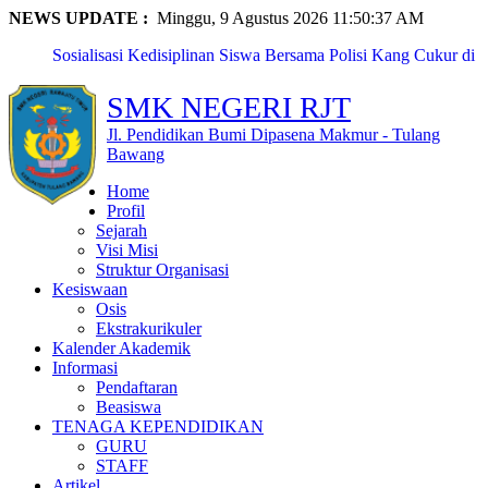
NEWS UPDATE :
Minggu, 9 Agustus 2026 11:50:38 AM
Sosialisasi Kedisiplinan Siswa Bersama Polisi Kang Cukur di
...
SMKN Rawajitu Timur Laksanakan Kegiatan Classmeet dan
SMK NEGERI RJT
Lomba ...
SMKN Rawajitu Timur Peringati Hari Guru Nasional dengan
Jl. Pendidikan Bumi Dipasena Makmur - Tulang
Upac...
Bawang
Eka Nur Maya Sari, Siswi SMKN Rawajitu Timur, Raih
Home
Pengharga...
Profil
Naila Anzalika Azzahra, Siswi SMKN Rawajitu Timur, Raih
Sejarah
Pres...
Visi Misi
SMKN Rawajitu Timur Borong Prestasi Gemilang di Pentas
Struktur Organisasi
PAI T...
Kesiswaan
SMKN Rawajitu Timur Peringati Maulid Nabi: Teladani
Osis
Akhlak N...
Ekstrakurikuler
Kunjungan Pembinaan PTK oleh Pendamping Satuan
Kalender Akademik
Pendidikan Pr...
Informasi
Fitria Kusuma Agustin, Siswi SMKN Rawajitu Timur,
Pendaftaran
Terpilih s...
Beasiswa
PERKEMAHAN PRAMUKA LANJUTAN MPLS SMKN
TENAGA KEPENDIDIKAN
RAWAJITU TIMUR TAHUN 2...
GURU
STAFF
Artikel