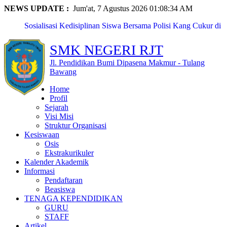
NEWS UPDATE :
Jum'at, 7 Agustus 2026 01:08:35 AM
Sosialisasi Kedisiplinan Siswa Bersama Polisi Kang Cukur di
...
SMKN Rawajitu Timur Laksanakan Kegiatan Classmeet dan
SMK NEGERI RJT
Lomba ...
SMKN Rawajitu Timur Peringati Hari Guru Nasional dengan
Jl. Pendidikan Bumi Dipasena Makmur - Tulang
Upac...
Bawang
Eka Nur Maya Sari, Siswi SMKN Rawajitu Timur, Raih
Home
Pengharga...
Profil
Naila Anzalika Azzahra, Siswi SMKN Rawajitu Timur, Raih
Sejarah
Pres...
Visi Misi
SMKN Rawajitu Timur Borong Prestasi Gemilang di Pentas
Struktur Organisasi
PAI T...
Kesiswaan
SMKN Rawajitu Timur Peringati Maulid Nabi: Teladani
Osis
Akhlak N...
Ekstrakurikuler
Kunjungan Pembinaan PTK oleh Pendamping Satuan
Kalender Akademik
Pendidikan Pr...
Informasi
Fitria Kusuma Agustin, Siswi SMKN Rawajitu Timur,
Pendaftaran
Terpilih s...
Beasiswa
PERKEMAHAN PRAMUKA LANJUTAN MPLS SMKN
TENAGA KEPENDIDIKAN
RAWAJITU TIMUR TAHUN 2...
GURU
STAFF
Artikel