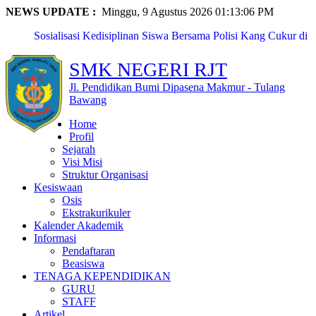
NEWS UPDATE :
Minggu, 9 Agustus 2026 01:13:06 PM
Sosialisasi Kedisiplinan Siswa Bersama Polisi Kang Cukur di
...
SMKN Rawajitu Timur Laksanakan Kegiatan Classmeet dan
SMK NEGERI RJT
Lomba ...
SMKN Rawajitu Timur Peringati Hari Guru Nasional dengan
Jl. Pendidikan Bumi Dipasena Makmur - Tulang
Upac...
Bawang
Eka Nur Maya Sari, Siswi SMKN Rawajitu Timur, Raih
Home
Pengharga...
Profil
Naila Anzalika Azzahra, Siswi SMKN Rawajitu Timur, Raih
Sejarah
Pres...
Visi Misi
SMKN Rawajitu Timur Borong Prestasi Gemilang di Pentas
Struktur Organisasi
PAI T...
Kesiswaan
SMKN Rawajitu Timur Peringati Maulid Nabi: Teladani
Osis
Akhlak N...
Ekstrakurikuler
Kunjungan Pembinaan PTK oleh Pendamping Satuan
Kalender Akademik
Pendidikan Pr...
Informasi
Fitria Kusuma Agustin, Siswi SMKN Rawajitu Timur,
Pendaftaran
Terpilih s...
Beasiswa
PERKEMAHAN PRAMUKA LANJUTAN MPLS SMKN
TENAGA KEPENDIDIKAN
RAWAJITU TIMUR TAHUN 2...
GURU
STAFF
Artikel