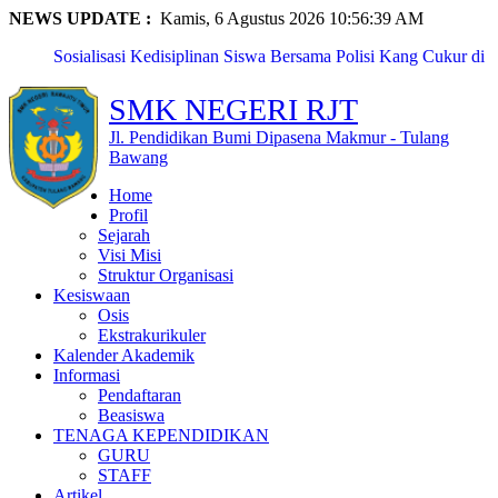
NEWS UPDATE :
Kamis, 6 Agustus 2026 10:56:40 AM
Sosialisasi Kedisiplinan Siswa Bersama Polisi Kang Cukur di
...
SMKN Rawajitu Timur Laksanakan Kegiatan Classmeet dan
SMK NEGERI RJT
Lomba ...
SMKN Rawajitu Timur Peringati Hari Guru Nasional dengan
Jl. Pendidikan Bumi Dipasena Makmur - Tulang
Upac...
Bawang
Eka Nur Maya Sari, Siswi SMKN Rawajitu Timur, Raih
Home
Pengharga...
Profil
Naila Anzalika Azzahra, Siswi SMKN Rawajitu Timur, Raih
Sejarah
Pres...
Visi Misi
SMKN Rawajitu Timur Borong Prestasi Gemilang di Pentas
Struktur Organisasi
PAI T...
Kesiswaan
SMKN Rawajitu Timur Peringati Maulid Nabi: Teladani
Osis
Akhlak N...
Ekstrakurikuler
Kunjungan Pembinaan PTK oleh Pendamping Satuan
Kalender Akademik
Pendidikan Pr...
Informasi
Fitria Kusuma Agustin, Siswi SMKN Rawajitu Timur,
Pendaftaran
Terpilih s...
Beasiswa
PERKEMAHAN PRAMUKA LANJUTAN MPLS SMKN
TENAGA KEPENDIDIKAN
RAWAJITU TIMUR TAHUN 2...
GURU
STAFF
Artikel