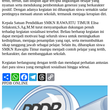
tertib, bersih, dan disiplin agar tercipta lingkungan belajar yang
nyaman serta mendukung pembentukan generasi yang berkarakter
positif. Dengan adanya kegiatan ini diharapkan siswa semakin sadar
pentingnya menaati aturan sekolah, termasuk menjaga kerapian diri.
Kepala Satuan Pendidikan SMKN RAWAJITU TIMUR Elisa
Srilaksmi,S.Ag.M.M turut menyampaikan dukungan penuh
terhadap kegiatan sosialisasi tersebut. Beliau berharap kegiatan ini
dapat menjadi motivasi bagi seluruh siswa untuk meningkatkan
kedisiplinan, menjaga penampilan yang rapi, serta menumbuhkan
sikap tanggung jawab sebagai pelajar. Selain itu, diharapkan siswa
SMKN Rawajitu Timur mampu menjadi contoh pelajar yang tertib,
berkarakter, dan membanggakan sekolah.
Kegiatan berlangsung dengan tertib dan mendapat perhatian antusias
dari para siswa yang mengikuti sosialisasi hingga selesai.
Share
WhatsApp
Facebook
Telegram
Threads
Copy
Link
PPDB ONLINE