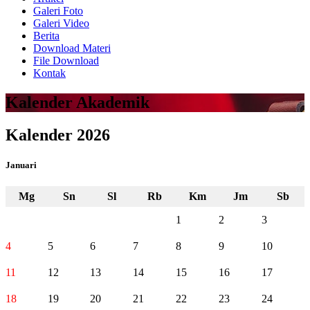
Galeri Foto
Galeri Video
Berita
Download Materi
File Download
Kontak
Kalender Akademik
Kalender 2026
Januari
Mg
Sn
Sl
Rb
Km
Jm
Sb
1
2
3
4
5
6
7
8
9
10
11
12
13
14
15
16
17
18
19
20
21
22
23
24