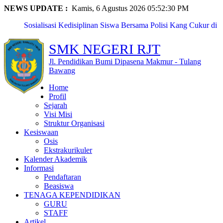
NEWS UPDATE :
Kamis, 6 Agustus 2026 05:52:30 PM
Sosialisasi Kedisiplinan Siswa Bersama Polisi Kang Cukur di
...
SMKN Rawajitu Timur Laksanakan Kegiatan Classmeet dan
SMK NEGERI RJT
Lomba ...
SMKN Rawajitu Timur Peringati Hari Guru Nasional dengan
Jl. Pendidikan Bumi Dipasena Makmur - Tulang
Upac...
Bawang
Eka Nur Maya Sari, Siswi SMKN Rawajitu Timur, Raih
Home
Pengharga...
Profil
Naila Anzalika Azzahra, Siswi SMKN Rawajitu Timur, Raih
Sejarah
Pres...
Visi Misi
SMKN Rawajitu Timur Borong Prestasi Gemilang di Pentas
Struktur Organisasi
PAI T...
Kesiswaan
SMKN Rawajitu Timur Peringati Maulid Nabi: Teladani
Osis
Akhlak N...
Ekstrakurikuler
Kunjungan Pembinaan PTK oleh Pendamping Satuan
Kalender Akademik
Pendidikan Pr...
Informasi
Fitria Kusuma Agustin, Siswi SMKN Rawajitu Timur,
Pendaftaran
Terpilih s...
Beasiswa
PERKEMAHAN PRAMUKA LANJUTAN MPLS SMKN
TENAGA KEPENDIDIKAN
RAWAJITU TIMUR TAHUN 2...
GURU
STAFF
Artikel