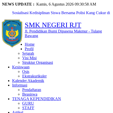
NEWS UPDATE :
Kamis, 6 Agustus 2026 09:30:58 AM
Sosialisasi Kedisiplinan Siswa Bersama Polisi Kang Cukur di
...
SMKN Rawajitu Timur Laksanakan Kegiatan Classmeet dan
SMK NEGERI RJT
Lomba ...
SMKN Rawajitu Timur Peringati Hari Guru Nasional dengan
Jl. Pendidikan Bumi Dipasena Makmur - Tulang
Upac...
Bawang
Eka Nur Maya Sari, Siswi SMKN Rawajitu Timur, Raih
Home
Pengharga...
Profil
Naila Anzalika Azzahra, Siswi SMKN Rawajitu Timur, Raih
Sejarah
Pres...
Visi Misi
SMKN Rawajitu Timur Borong Prestasi Gemilang di Pentas
Struktur Organisasi
PAI T...
Kesiswaan
SMKN Rawajitu Timur Peringati Maulid Nabi: Teladani
Osis
Akhlak N...
Ekstrakurikuler
Kunjungan Pembinaan PTK oleh Pendamping Satuan
Kalender Akademik
Pendidikan Pr...
Informasi
Fitria Kusuma Agustin, Siswi SMKN Rawajitu Timur,
Pendaftaran
Terpilih s...
Beasiswa
PERKEMAHAN PRAMUKA LANJUTAN MPLS SMKN
TENAGA KEPENDIDIKAN
RAWAJITU TIMUR TAHUN 2...
GURU
STAFF
Artikel